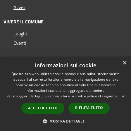
Avvisi
VIVERE IL COMUNE
Luoghi
Eventi
CONTATTI
×
Informazioni sui cookie
Questo sito web utilizza cookie tecnici e assimilati strettamente
Comune di Marsciano
necessari al corretto funzionamento e alla navigazione del sito,
Largo Garibaldi, 1 - 06055 Marsciano (PG)
nonché un cookie tecnico analitico al solo fine di elaborare
Codice Fiscale: 00312450547
informazioni statistiche, aggregate e anonime.
Partita IVA: 00312450547
Per maggiori dettagli, può consultare la cookie policy al seguente
link
IBAN: IT 63 D 01030 38510 000001115783
RIFIUTA TUTTO
ACCETTA TUTTO
Codice Univoco: UFAI21
MOSTRA DETTAGLI
Codice IPA: c_e975