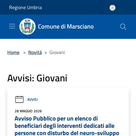
Salta al contenuto principale
Regione Umbria
Comune di Marsciano
Home
>
Novità
>
Giovani
Avvisi: Giovani
AVVISI
28 MAGGIO 2026
Avviso Pubblico per un elenco di
beneficiari degli interventi dedicati alle
persone con disturbo del neuro-sviluppo