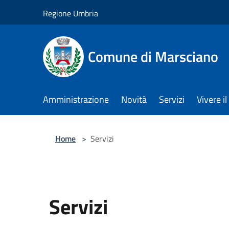
Salta al contenuto principale
Regione Umbria
Comune di Marsciano
Amministrazione
Novità
Servizi
Vivere 
Home
>
Servizi
Servizi