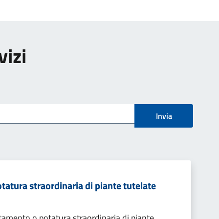
vizi
Invia
tura straordinaria di piante tutelate
amento o potatura straordinaria di piante