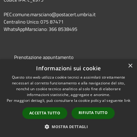
PEC:comune.marsciano@postacert.umbria.it
Centralino Unico: 075 87471
WhatsAppMarsciano: 366 8538495
Prenotazione appuntamento
×
Segnalazione disservizio
Informazioni sui cookie
Leggi le FAQ
Questo sito web utilizza cookie tecnici e assimilati strettamente
necessari al corretto funzionamento e alla navigazione del sito,
Richiesta assistenza
nonché un cookie tecnico analitico al solo fine di elaborare
informazioni statistiche, aggregate e anonime.
Mail Box 365
Per maggiori dettagli, può consultare la cookie policy al seguente
link
Portale dipendente
RIFIUTA TUTTO
ACCETTA TUTTO
MOSTRA DETTAGLI
Amministrazione trasparente