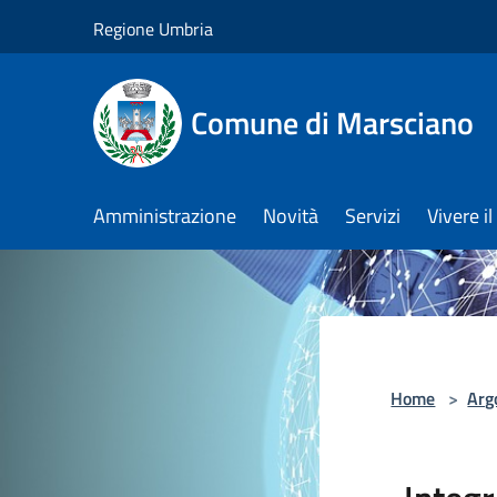
Salta al contenuto principale
Regione Umbria
Comune di Marsciano
Amministrazione
Novità
Servizi
Vivere 
Home
>
Arg