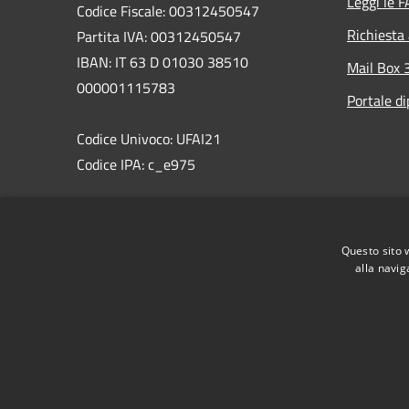
Leggi le 
Codice Fiscale: 00312450547
Richiesta
Partita IVA: 00312450547
IBAN: IT 63 D 01030 38510
Mail Box 
000001115783
Portale d
Codice Univoco: UFAI21
Codice IPA: c_e975
PEC:comune.marsciano@postacert.umbria.it
Centralino Unico: 075 87471
Questo sito 
WhatsAppMarsciano: 366 8538495
alla navig
RSS
Accessibilità
Privacy
Cookie
Mappa de