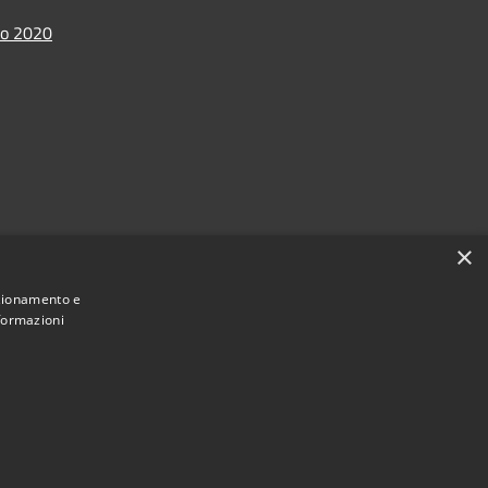
io 2020
×
nzionamento e
nformazioni
Municipium
Accesso redazione
Marsciano • Powered by
•