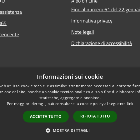
FAQ
Albo on Line
Fino al numero 61 del 22 genna
 assistenza
Informativa privacy
365
Note legali
ipendente
Dichiarazione di accessibilità
Informazioni sui cookie
web utilizza cookie tecnici e assimilati strettamente necessari al corretto fu
azione del sito, nonché un cookie tecnico analitico al solo fine di elaborare i
statistiche, aggregate e anonime.
Per maggiori dettagli, può consultare la cookie policy al seguente
link
RIFIUTA TUTTO
ACCETTA TUTTO
l sito
Copyright © 2026 • Comune di 
MOSTRA DETTAGLI