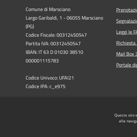
Comune di Marsciano
Prenotaz
Largo Garibaldi, 1 - 06055 Marsciano
Segnalazi
(PG)
Leggi le 
Codice Fiscale: 00312450547
Richiesta
Partita IVA: 00312450547
IBAN: IT 63 D 01030 38510
Mail Box 
000001115783
Portale d
Codice Univoco: UFAI21
Codice IPA: c_e975
PEC:comune.marsciano@postacert.umbria.it
Centralino Unico: 075 87471
Questo sito 
WhatsAppMarsciano: 366 8538495
alla navig