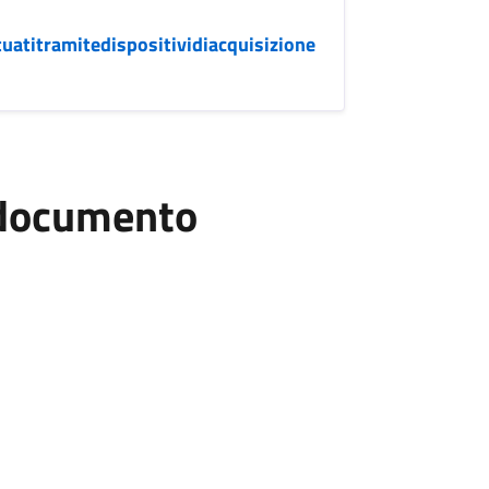
uatitramitedispositividiacquisizione
l documento