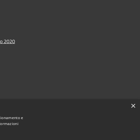
io 2020
×
nzionamento e
nformazioni