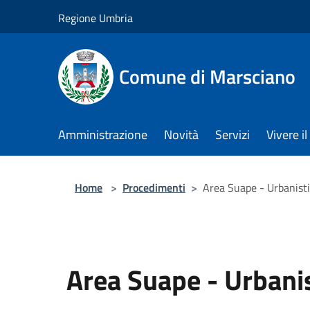
Salta al contenuto principale
Regione Umbria
Comune di Marsciano
Amministrazione
Novità
Servizi
Vivere 
Home
>
Procedimenti
>
Area Suape - Urbanistic
Area Suape - Urbanist