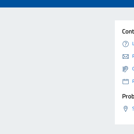
Cont
Prob