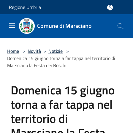
Salta al contenuto principale
Regione Umbria
Comune di Marsciano
Home
>
Novità
>
Notizie
>
Domenica 15 giugno torna a far tappa nel territorio di
Marsciano la Festa dei Boschi
Domenica 15 giugno
torna a far tappa nel
territorio di
Marsciano la Festa