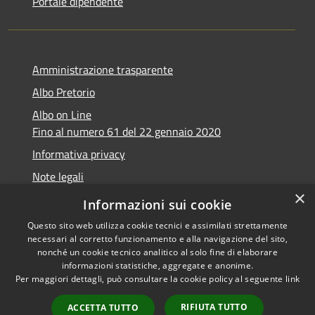
Portale dipendente
Amministrazione trasparente
Albo Pretorio
Albo on Line
Fino al numero 61 del 22 gennaio 2020
Informativa privacy
Note legali
×
Dichiarazione di accessibilità
Informazioni sui cookie
Questo sito web utilizza cookie tecnici e assimilati strettamente
necessari al corretto funzionamento e alla navigazione del sito,
nonché un cookie tecnico analitico al solo fine di elaborare
informazioni statistiche, aggregate e anonime.
RSS
Copyright © 2026 • Comune di
Per maggiori dettagli, può consultare la cookie policy al seguente
link
Accessibilità
Marsciano • Powered by
Privacy
Municipium
Accesso
•
RIFIUTA TUTTO
ACCETTA TUTTO