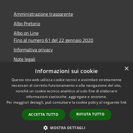
Amministrazione trasparente
Albo Pretorio
Albo on Line
Fino al numero 61 del 22 gennaio 2020
Informativa privacy
Note legali
×
Dichiarazione di accessibilità
Informazioni sui cookie
Questo sito web utilizza cookie tecnici e assimilati strettamente
necessari al corretto funzionamento e alla navigazione del sito,
nonché un cookie tecnico analitico al solo fine di elaborare
informazioni statistiche, aggregate e anonime.
RSS
Copyright © 2026 • Comune di
Per maggiori dettagli, può consultare la cookie policy al seguente
link
Accessibilità
Marsciano • Powered by
Privacy
Municipium
Accesso
•
RIFIUTA TUTTO
ACCETTA TUTTO
Cookie
redazione
Mappa del sito
MOSTRA DETTAGLI