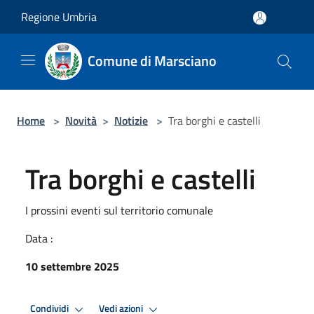
Salta al contenuto principale
Regione Umbria
Comune di Marsciano
Home
>
Novità
>
Notizie
>
Tra borghi e castelli
Tra borghi e castelli
I prossini eventi sul territorio comunale
Data :
10 settembre 2025
Condividi
Vedi azioni