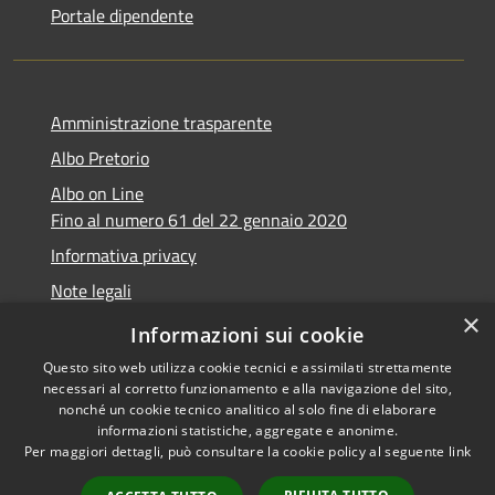
Portale dipendente
Amministrazione trasparente
Albo Pretorio
Albo on Line
Fino al numero 61 del 22 gennaio 2020
Informativa privacy
Note legali
×
Dichiarazione di accessibilità
Informazioni sui cookie
Questo sito web utilizza cookie tecnici e assimilati strettamente
necessari al corretto funzionamento e alla navigazione del sito,
nonché un cookie tecnico analitico al solo fine di elaborare
informazioni statistiche, aggregate e anonime.
RSS
Copyright © 2026 • Comune di
Per maggiori dettagli, può consultare la cookie policy al seguente
link
Accessibilità
Marsciano • Powered by
Privacy
Municipium
Accesso
•