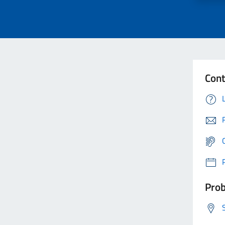
Cont
Prob