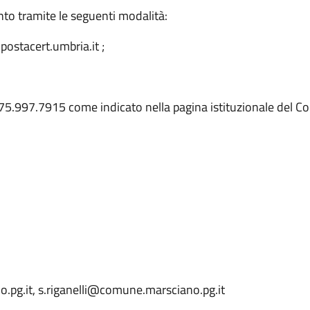
to tramite le seguenti modalità:
ostacert.umbria.it ;
5.997.7915 come indicato nella pagina istituzionale del Co
.pg.it, s.riganelli@comune.marsciano.pg.it