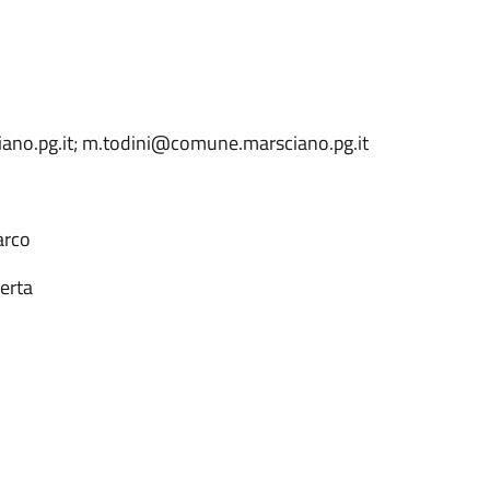
ano.pg.it; m.todini@comune.marsciano.pg.it
arco
berta