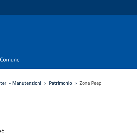
il Comune
iteri - Manutenzioni
>
Patrimonio
>
Zone Peep
45