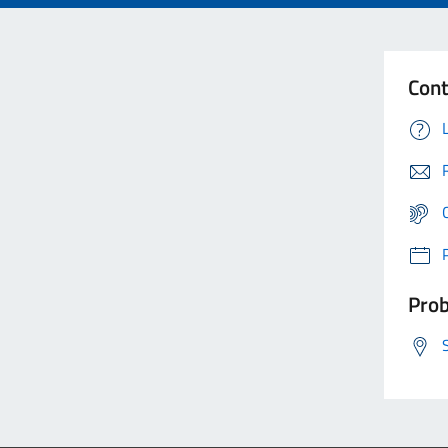
Cont
Prob