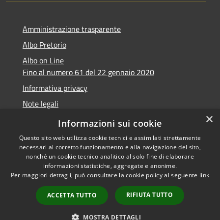
Amministrazione trasparente
Albo Pretorio
Albo on Line
Fino al numero 61 del 22 gennaio 2020
Informativa privacy
Note legali
×
Dichiarazione di accessibilità
Informazioni sui cookie
Questo sito web utilizza cookie tecnici e assimilati strettamente
necessari al corretto funzionamento e alla navigazione del sito,
nonché un cookie tecnico analitico al solo fine di elaborare
informazioni statistiche, aggregate e anonime.
RSS
Copyright © 2026 • Comune di
Per maggiori dettagli, può consultare la cookie policy al seguente
link
Accessibilità
Marsciano • Powered by
Privacy
Municipium
Accesso
•
RIFIUTA TUTTO
ACCETTA TUTTO
Cookie
redazione
Mappa del sito
MOSTRA DETTAGLI