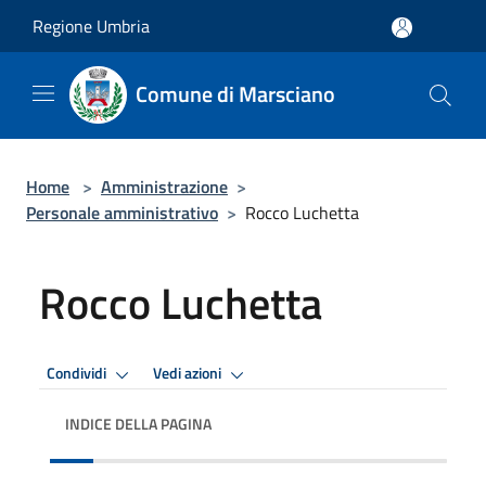
Salta al contenuto principale
Regione Umbria
Comune di Marsciano
Home
>
Amministrazione
>
Personale amministrativo
>
Rocco Luchetta
Rocco Luchetta
Condividi
Vedi azioni
INDICE DELLA PAGINA