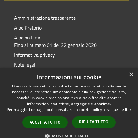
Amministrazione trasparente
Albo Pretorio
Albo on Line
Fino al numero 61 del 22 gennaio 2020
Informativa privacy
Note legali
×
Dichiarazione di accessibilità
Informazioni sui cookie
Questo sito web utilizza cookie tecnici e assimilati strettamente
necessari al corretto funzionamento e alla navigazione del sito,
nonché un cookie tecnico analitico al solo fine di elaborare
informazioni statistiche, aggregate e anonime.
RSS
Copyright © 2026 • Comune di
Per maggiori dettagli, può consultare la cookie policy al seguente
link
Accessibilità
Marsciano • Powered by
Privacy
Municipium
Accesso
•
RIFIUTA TUTTO
ACCETTA TUTTO
Cookie
redazione
Mappa del sito
MOSTRA DETTAGLI