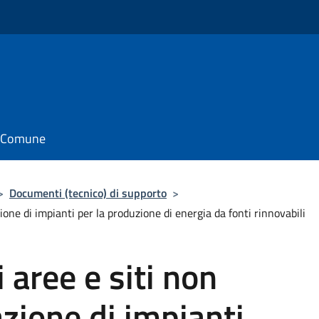
il Comune
>
Documenti (tecnico) di supporto
>
zione di impianti per la produzione di energia da fonti rinnovabili
 aree e siti non
lazione di impianti