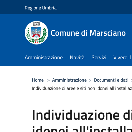
Salta al contenuto principale
Regione Umbria
Comune di Marsciano
Amministrazione
Novità
Servizi
Vivere 
Home
>
Amministrazione
>
Documenti e dati
Individuazione di aree e siti non idonei all'installa
Individuazione di
idonei all'instal