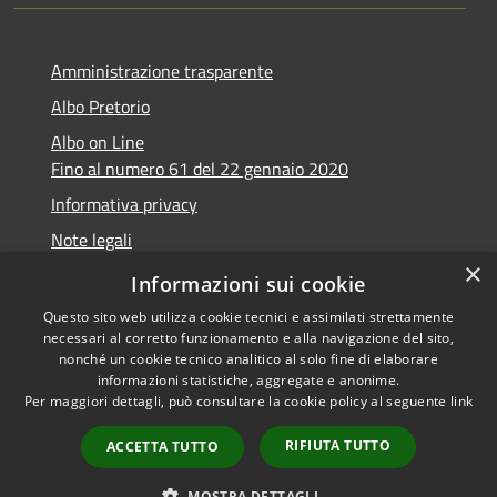
Amministrazione trasparente
Albo Pretorio
Albo on Line
Fino al numero 61 del 22 gennaio 2020
Informativa privacy
Note legali
×
Dichiarazione di accessibilità
Informazioni sui cookie
Questo sito web utilizza cookie tecnici e assimilati strettamente
necessari al corretto funzionamento e alla navigazione del sito,
nonché un cookie tecnico analitico al solo fine di elaborare
informazioni statistiche, aggregate e anonime.
RSS
Copyright © 2026 • Comune di
Per maggiori dettagli, può consultare la cookie policy al seguente
link
Accessibilità
Marsciano • Powered by
Privacy
Municipium
Accesso
•
RIFIUTA TUTTO
ACCETTA TUTTO
Cookie
redazione
Mappa del sito
MOSTRA DETTAGLI