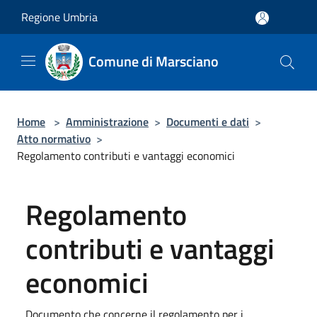
Salta al contenuto principale
Regione Umbria
Comune di Marsciano
Home
>
Amministrazione
>
Documenti e dati
>
Atto normativo
>
Regolamento contributi e vantaggi economici
Regolamento
contributi e vantaggi
economici
Documento che concerne il regolamento per i