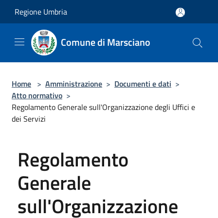
Salta al contenuto principale
Regione Umbria
Comune di Marsciano
Home
>
Amministrazione
>
Documenti e dati
>
Atto normativo
>
Regolamento Generale sull'Organizzazione degli Uffici e
dei Servizi
Regolamento
Generale
sull'Organizzazione