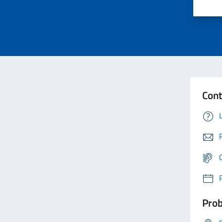
Cont
Prob