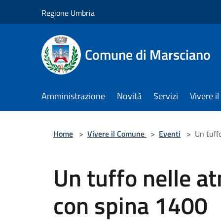
Salta al contenuto principale
Regione Umbria
Comune di Marsciano
Amministrazione
Novità
Servizi
Vivere 
Home
>
Vivere il Comune
>
Eventi
>
Un tuff
Un tuffo nelle a
con spina 1400