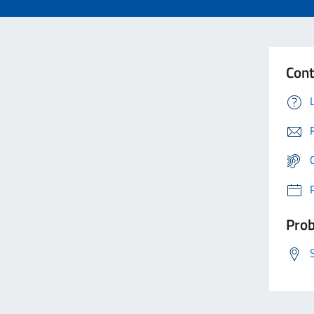
Cont
Prob