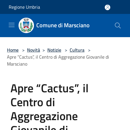
Salta al contenuto principale
Regione Umbria
Comune di Marsciano
Home
>
Novità
>
Notizie
>
Cultura
>
Apre “Cactus”, il Centro di Aggregazione Giovanile di
Marsciano
Apre “Cactus”, il
Centro di
Aggregazione
Giovanile di