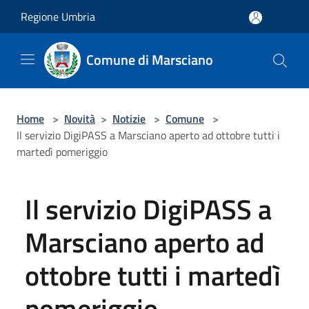
Salta al contenuto principale
Regione Umbria
Comune di Marsciano
Home
>
Novità
>
Notizie
>
Comune
>
Il servizio DigiPASS a Marsciano aperto ad ottobre tutti i
martedì pomeriggio
Il servizio DigiPASS a
Marsciano aperto ad
ottobre tutti i martedì
pomeriggio