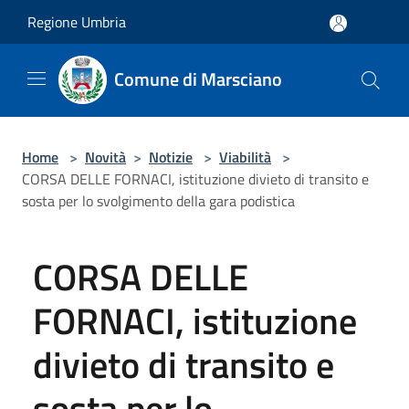
Salta al contenuto principale
Regione Umbria
Comune di Marsciano
Home
>
Novità
>
Notizie
>
Viabilità
>
CORSA DELLE FORNACI, istituzione divieto di transito e
sosta per lo svolgimento della gara podistica
CORSA DELLE
FORNACI, istituzione
divieto di transito e
sosta per lo