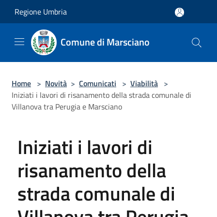
Salta al contenuto principale
Regione Umbria
Comune di Marsciano
Home
>
Novità
>
Comunicati
>
Viabilità
>
Iniziati i lavori di risanamento della strada comunale di
Villanova tra Perugia e Marsciano
Iniziati i lavori di
risanamento della
strada comunale di
Villanova tra Perugia