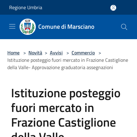
Salta al contenuto principale
Regione Umbria
Comune di Marsciano
Home
>
Novità
>
Avvisi
>
Commercio
>
Istituzione posteggio fuori mercato in Frazione Castiglione
della Valle- Approvazione graduatoria assegnazioni
Istituzione posteggio
fuori mercato in
Frazione Castiglione
della Valle-