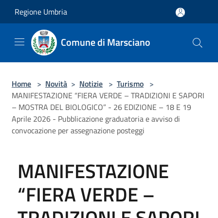
Salta al contenuto principale
Regione Umbria
Comune di Marsciano
Home
>
Novità
>
Notizie
>
Turismo
>
MANIFESTAZIONE “FIERA VERDE – TRADIZIONI E SAPORI
– MOSTRA DEL BIOLOGICO” - 26 EDIZIONE – 18 E 19
Aprile 2026 - Pubblicazione graduatoria e avviso di
convocazione per assegnazione posteggi
MANIFESTAZIONE
“FIERA VERDE –
TRADIZIONI E SAPORI