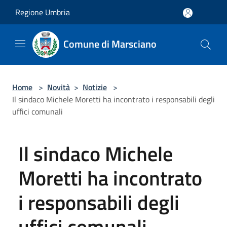
Salta al contenuto principale
Regione Umbria
Comune di Marsciano
Home
>
Novità
>
Notizie
>
Il sindaco Michele Moretti ha incontrato i responsabili degli
uffici comunali
Il sindaco Michele
Moretti ha incontrato
i responsabili degli
uffici comunali