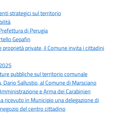
ti strategici sul territorio
ilità
Prefettura di Perugia
rtello Gepafin
roprietà private, il Comune invita i cittadini
 2025
tture pubbliche sul territorio comunale
ia, Dario Sallustio, al Comune di Marsciano
Amministrazione e Arma dei Carabinieri
ha ricevuto in Municipio una delegazione di
 negozio del centro cittadino