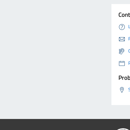
Cont
Prob