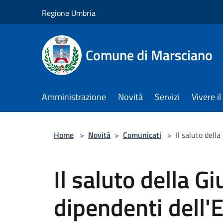
Salta al contenuto principale
Regione Umbria
Comune di Marsciano
Amministrazione
Novità
Servizi
Vivere 
Home
>
Novità
>
Comunicati
>
Il saluto dell
Il saluto della G
dipendenti dell'