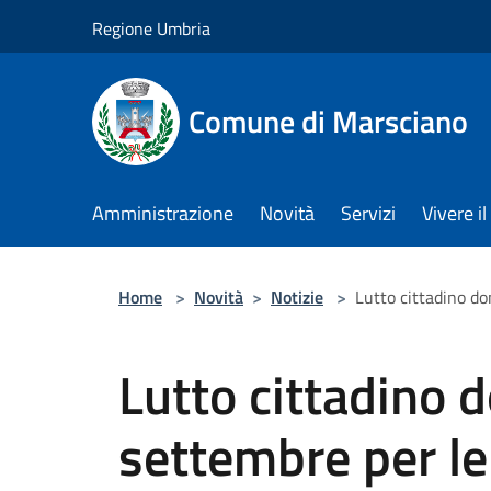
Salta al contenuto principale
Regione Umbria
Comune di Marsciano
Amministrazione
Novità
Servizi
Vivere 
Home
>
Novità
>
Notizie
>
Lutto cittadino do
Lutto cittadino 
settembre per le