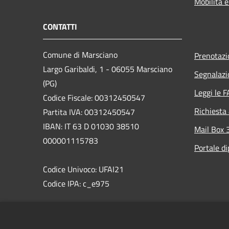
Mobilità e
CONTATTI
Comune di Marsciano
Prenotaz
Largo Garibaldi, 1 - 06055 Marsciano
Segnalazi
(PG)
Leggi le 
Codice Fiscale: 00312450547
Richiesta
Partita IVA: 00312450547
IBAN: IT 63 D 01030 38510
Mail Box 
000001115783
Portale d
Codice Univoco: UFAI21
Codice IPA: c_e975
PEC:comune.marsciano@postacert.umbria.it
Centralino Unico: 075 87471