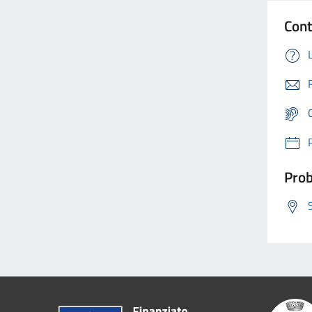
Cont
Prob