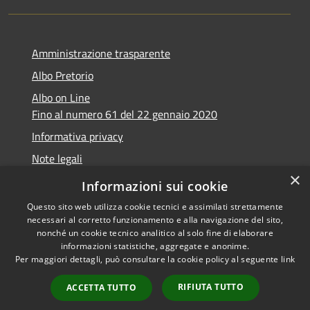
Amministrazione trasparente
Albo Pretorio
Albo on Line
Fino al numero 61 del 22 gennaio 2020
Informativa privacy
Note legali
×
Dichiarazione di accessibilità
Informazioni sui cookie
Questo sito web utilizza cookie tecnici e assimilati strettamente
necessari al corretto funzionamento e alla navigazione del sito,
nonché un cookie tecnico analitico al solo fine di elaborare
informazioni statistiche, aggregate e anonime.
RSS
Copyright © 2026 • Comune di
Per maggiori dettagli, può consultare la cookie policy al seguente
link
Accessibilità
Marsciano • Powered by
Privacy
Municipium
Accesso
•
RIFIUTA TUTTO
ACCETTA TUTTO
Cookie
redazione