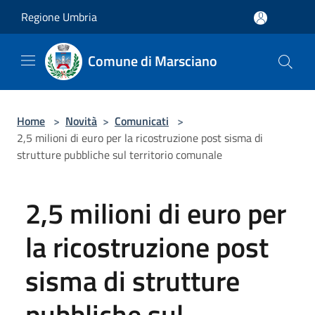
Salta al contenuto principale
Regione Umbria
Comune di Marsciano
Home
>
Novità
>
Comunicati
>
2,5 milioni di euro per la ricostruzione post sisma di
strutture pubbliche sul territorio comunale
2,5 milioni di euro per
la ricostruzione post
sisma di strutture
pubbliche sul