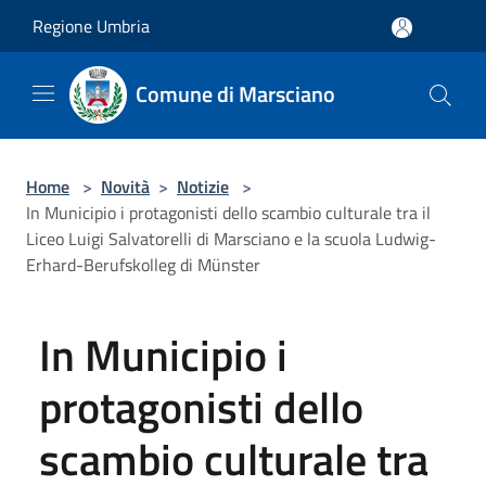
Salta al contenuto principale
Regione Umbria
Comune di Marsciano
Home
>
Novità
>
Notizie
>
In Municipio i protagonisti dello scambio culturale tra il
Liceo Luigi Salvatorelli di Marsciano e la scuola Ludwig-
Erhard-Berufskolleg di Münster
In Municipio i
protagonisti dello
scambio culturale tra