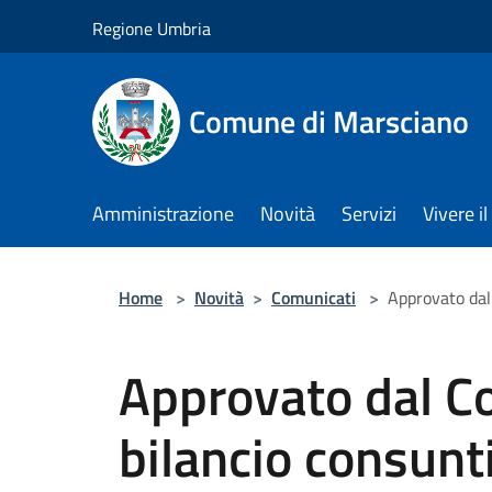
Salta al contenuto principale
Regione Umbria
Comune di Marsciano
Amministrazione
Novità
Servizi
Vivere 
Home
>
Novità
>
Comunicati
>
Approvato dal
Approvato dal Co
bilancio consun