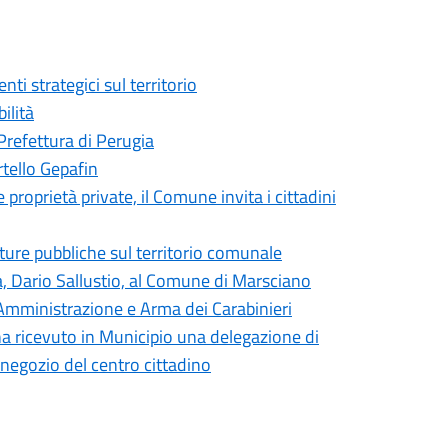
ti strategici sul territorio
ilità
Prefettura di Perugia
rtello Gepafin
roprietà private, il Comune invita i cittadini
tture pubbliche sul territorio comunale
ia, Dario Sallustio, al Comune di Marsciano
Amministrazione e Arma dei Carabinieri
ha ricevuto in Municipio una delegazione di
 negozio del centro cittadino