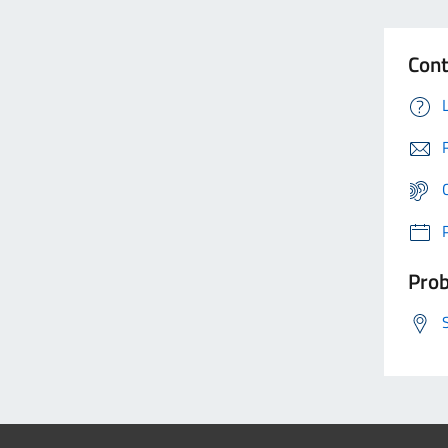
Cont
Prob