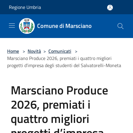
Salta al contenuto principale
Regione Umbria
Comune di Marsciano
Home
>
Novità
>
Comunicati
>
Marsciano Produce 2026, premiati i quattro migliori
progetti d’impresa degli studenti del Salvatorelli-Moneta
Marsciano Produce
2026, premiati i
quattro migliori
progetti d’impresa