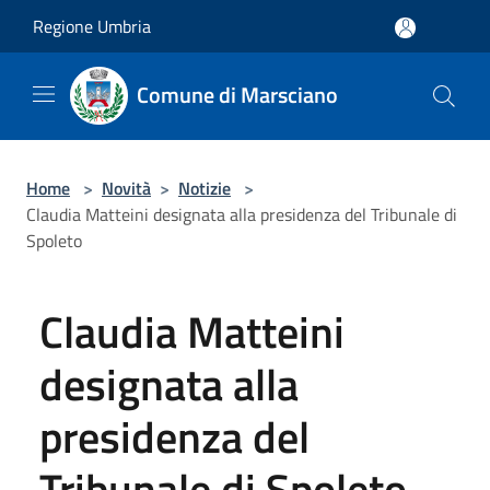
Salta al contenuto principale
Regione Umbria
Comune di Marsciano
Home
>
Novità
>
Notizie
>
Claudia Matteini designata alla presidenza del Tribunale di
Spoleto
Claudia Matteini
designata alla
presidenza del
Tribunale di Spoleto