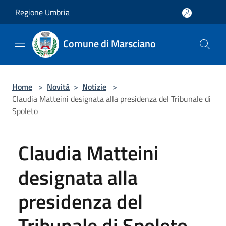
Salta al contenuto principale
Regione Umbria
Comune di Marsciano
Home
>
Novità
>
Notizie
>
Claudia Matteini designata alla presidenza del Tribunale di
Spoleto
Claudia Matteini
designata alla
presidenza del
Tribunale di Spoleto