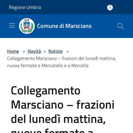
Salta al contenuto principale
Regione Umbria
Comune di Marsciano
Home
>
Novità
>
Notizie
>
Collegamento Marsciano – frazioni del lunedì mattina,
nuove fermate a Mercatello e a Morcella
Collegamento
Marsciano – frazioni
del lunedì mattina,
nuove fermate a