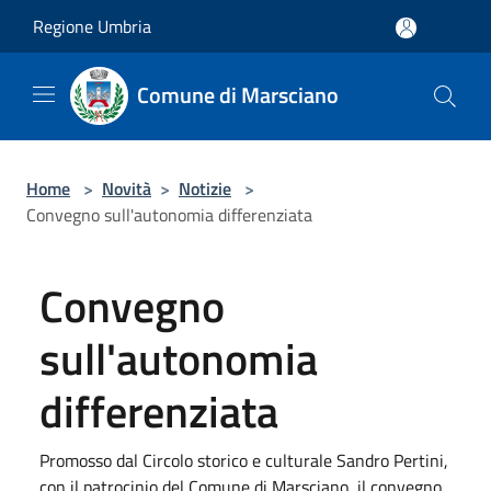
Salta al contenuto principale
Regione Umbria
Comune di Marsciano
Home
>
Novità
>
Notizie
>
Convegno sull'autonomia differenziata
Convegno
sull'autonomia
differenziata
Promosso dal Circolo storico e culturale Sandro Pertini,
con il patrocinio del Comune di Marsciano, il convegno