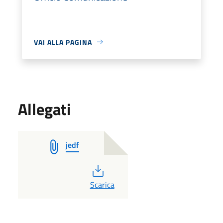
VAI ALLA PAGINA
Allegati
jedf
PDF
Scarica