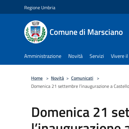
Salta al contenuto principale
Regione Umbria
Comune di Marsciano
Amministrazione
Novità
Servizi
Vivere 
Home
>
Novità
>
Comunicati
>
Domenica 21 settembre l’inaugurazione a Castello 
Domenica 21 se
l’inaugurazione a