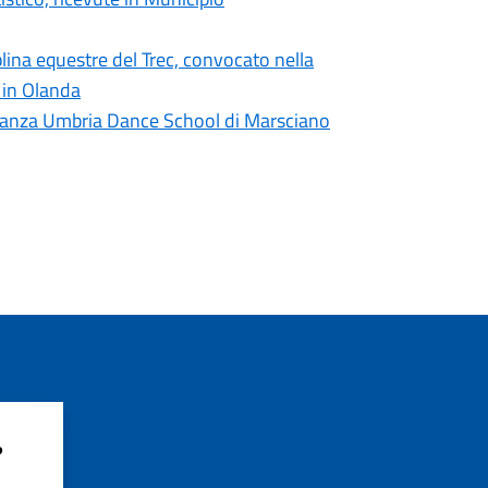
plina equestre del Trec, convocato nella
 in Olanda
di danza Umbria Dance School di Marsciano
?