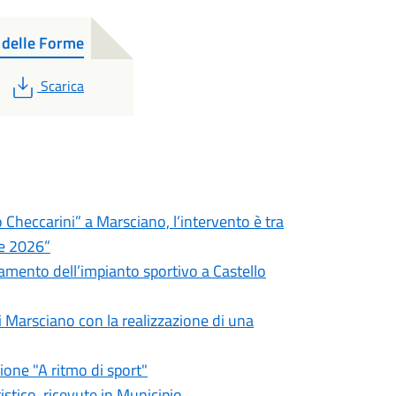
 delle Forme
PDF
Scarica
 Checcarini” a Marsciano, l’intervento è tra
ie 2026”
iamento dell’impianto sportivo a Castello
di Marsciano con la realizzazione di una
one "A ritmo di sport"
stico, ricevute in Municipio