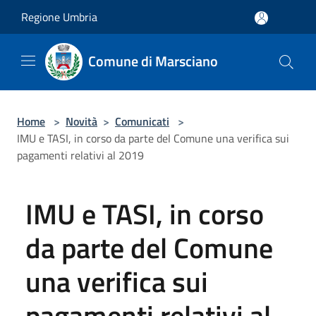
Salta al contenuto principale
Regione Umbria
Comune di Marsciano
Home
>
Novità
>
Comunicati
>
IMU e TASI, in corso da parte del Comune una verifica sui
pagamenti relativi al 2019
IMU e TASI, in corso
da parte del Comune
una verifica sui
pagamenti relativi al