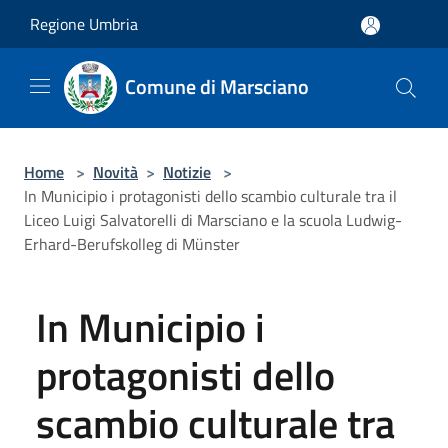
Salta al contenuto principale
Regione Umbria
Comune di Marsciano
Home
>
Novità
>
Notizie
>
In Municipio i protagonisti dello scambio culturale tra il
Liceo Luigi Salvatorelli di Marsciano e la scuola Ludwig-
Erhard-Berufskolleg di Münster
In Municipio i
protagonisti dello
scambio culturale tra