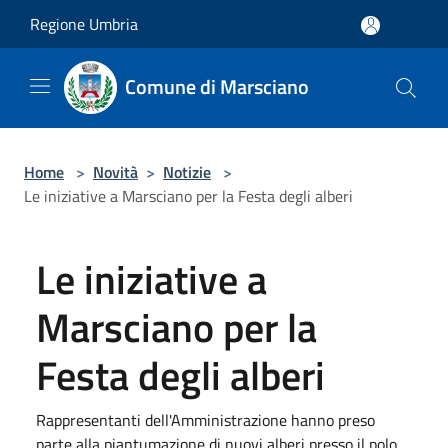
Salta al contenuto principale
Regione Umbria
Comune di Marsciano
Home
>
Novità
>
Notizie
>
Le iniziative a Marsciano per la Festa degli alberi
Le iniziative a
Marsciano per la
Festa degli alberi
Rappresentanti dell'Amministrazione hanno preso
parte alla piantumazione di nuovi alberi presso il polo