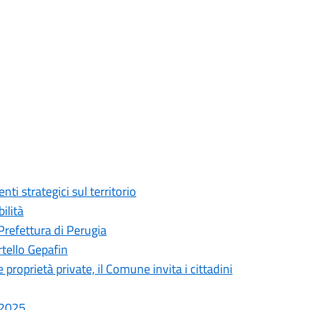
ti strategici sul territorio
ilità
Prefettura di Perugia
rtello Gepafin
roprietà private, il Comune invita i cittadini
 2025