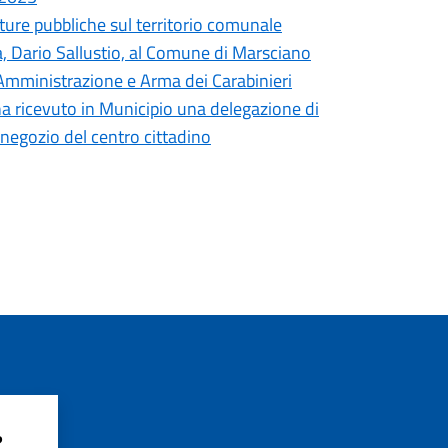
tture pubbliche sul territorio comunale
ia, Dario Sallustio, al Comune di Marsciano
Amministrazione e Arma dei Carabinieri
ha ricevuto in Municipio una delegazione di
 negozio del centro cittadino
?