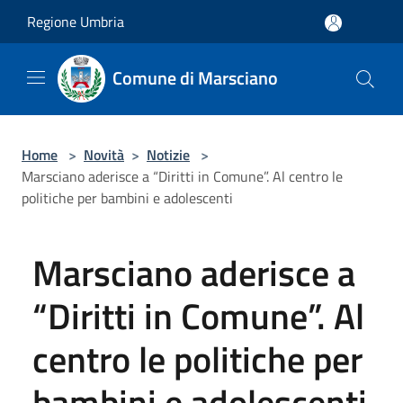
Salta al contenuto principale
Regione Umbria
Comune di Marsciano
Home
>
Novità
>
Notizie
>
Marsciano aderisce a “Diritti in Comune”. Al centro le
politiche per bambini e adolescenti
Marsciano aderisce a
“Diritti in Comune”. Al
centro le politiche per
bambini e adolescenti