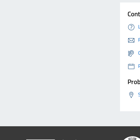
Cont
Prob