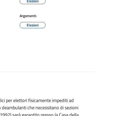
Elezioni
Argomenti:
Elezioni
dici per elettori fisicamente impediti ad
on deambulanti che necessitano di sezioni
1992) sarà garantito presso la Casa della