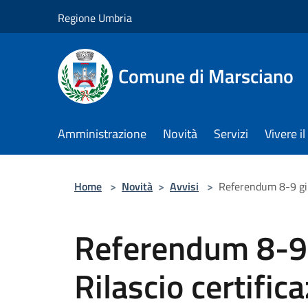
Salta al contenuto principale
Regione Umbria
Comune di Marsciano
Amministrazione
Novità
Servizi
Vivere 
Home
>
Novità
>
Avvisi
>
Referendum 8-9 giug
Referendum 8-9
Rilascio certific