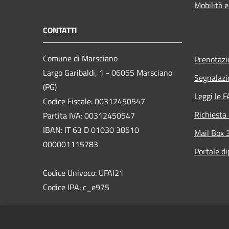
Mobilità e
CONTATTI
Comune di Marsciano
Prenotaz
Largo Garibaldi, 1 - 06055 Marsciano
Segnalazi
(PG)
Leggi le 
Codice Fiscale: 00312450547
Richiesta
Partita IVA: 00312450547
IBAN: IT 63 D 01030 38510
Mail Box 
000001115783
Portale d
Codice Univoco: UFAI21
Codice IPA: c_e975
PEC:comune.marsciano@postacert.umbria.it