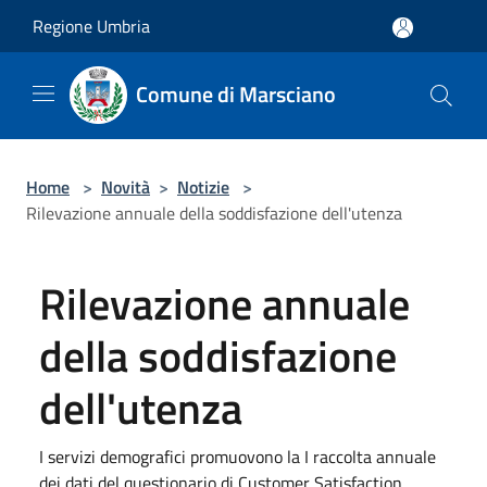
Salta al contenuto principale
Regione Umbria
Comune di Marsciano
Home
>
Novità
>
Notizie
>
Rilevazione annuale della soddisfazione dell'utenza
Rilevazione annuale
della soddisfazione
dell'utenza
I servizi demografici promuovono la I raccolta annuale
dei dati del questionario di Customer Satisfaction