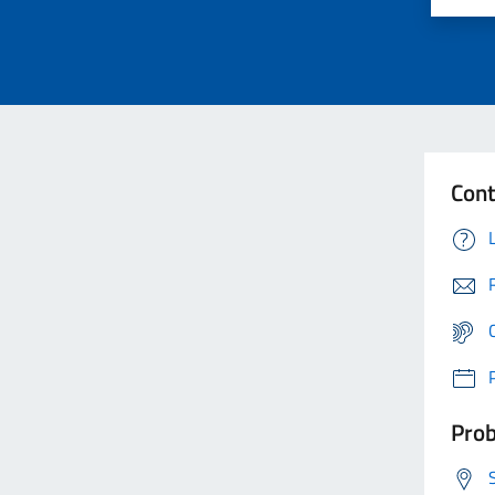
Cont
Prob