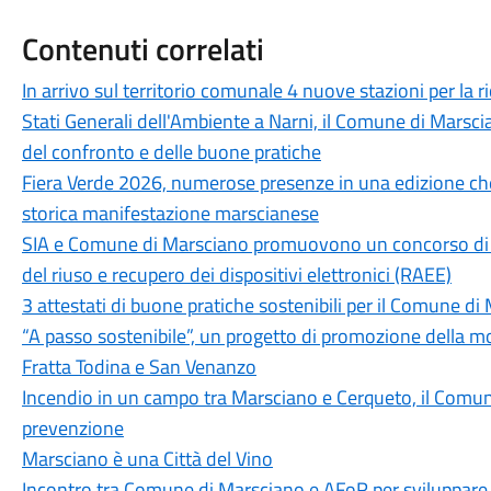
Contenuti correlati
In arrivo sul territorio comunale 4 nuove stazioni per la ric
Stati Generali dell'Ambiente a Narni, il Comune di Marscian
del confronto e delle buone pratiche
Fiera Verde 2026, numerose presenze in una edizione che
storica manifestazione marscianese
SIA e Comune di Marsciano promuovono un concorso di ide
del riuso e recupero dei dispositivi elettronici (RAEE)
3 attestati di buone pratiche sostenibili per il Comune di
“A passo sostenibile”, un progetto di promozione della mob
Fratta Todina e San Venanzo
Incendio in un campo tra Marsciano e Cerqueto, il Comune
prevenzione
Marsciano è una Città del Vino
Incontro tra Comune di Marsciano e AFoR per sviluppare l