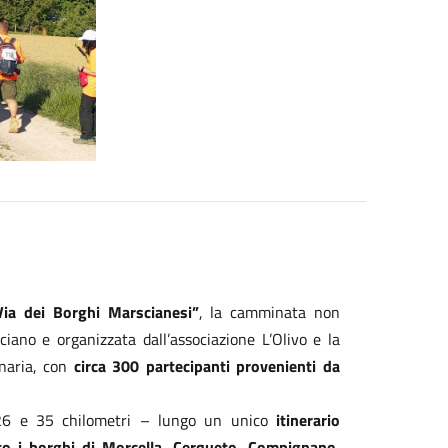
Via dei Borghi Marscianesi”
, la camminata non
ano e organizzata dall’associazione L’Olivo e la
inaria, con
circa 300 partecipanti provenienti da
 26 e 35 chilometri – lungo un unico
itinerario
o i borghi di Morcella, Cerqueto, Compignano,