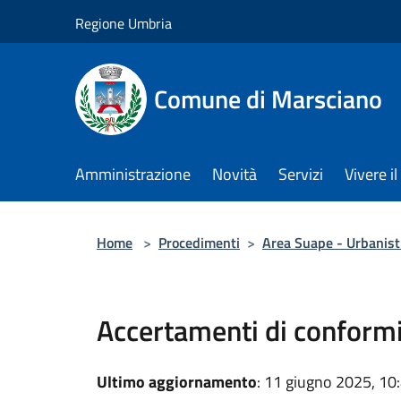
Salta al contenuto principale
Regione Umbria
Comune di Marsciano
Amministrazione
Novità
Servizi
Vivere 
Home
>
Procedimenti
>
Area Suape - Urbanisti
Accertamenti di conform
Ultimo aggiornamento
: 11 giugno 2025, 10