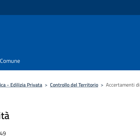
il Comune
ca - Edilizia Privata
>
Controllo del Territorio
>
Accertamenti di
ità
:49