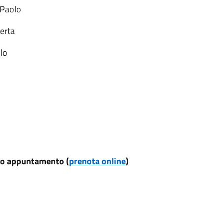
 Paolo
berta
lo
vio appuntamento (
prenota online
)