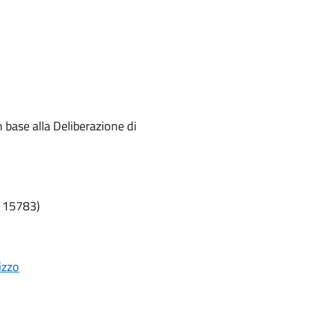
in base alla Deliberazione di
1115783)
izzo