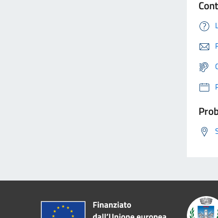
Cont
Prob