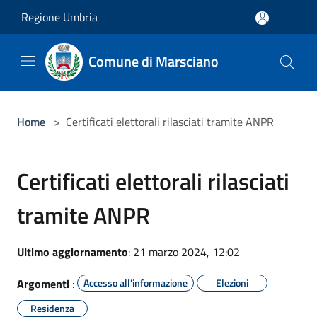
Salta al contenuto principale
Regione Umbria
Comune di Marsciano
Home
>
Certificati elettorali rilasciati tramite ANPR
Certificati elettorali rilasciati
tramite ANPR
Ultimo aggiornamento
: 21 marzo 2024, 12:02
Argomenti
:
Accesso all'informazione
Elezioni
Residenza