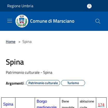
Salta al contenuto principale
Regione Umbria
Comune di Marsciano
Home
>
Spina
Spina
Patrimonio culturale - Spina
Argomenti
:
Patrimonio culturale
Turismo
Borgo
Bene
abitazione
Spina
174
medioevale
immobile
civile