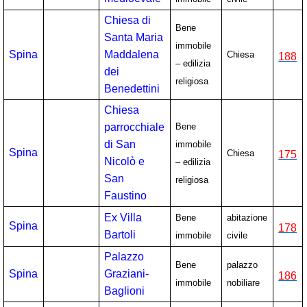
Chiesa di
Bene
Santa Maria
immobile
Spina
Maddalena
Chiesa
188
– edilizia
dei
religiosa
Benedettini
Chiesa
parrocchiale
Bene
di San
immobile
Spina
Chiesa
175
Nicolò e
– edilizia
San
religiosa
Faustino
Ex Villa
Bene
abitazione
Spina
178
Bartoli
immobile
civile
Palazzo
Bene
palazzo
Spina
Graziani-
186
immobile
nobiliare
Baglioni